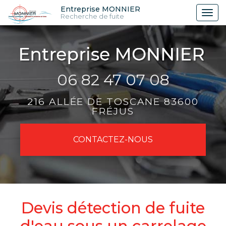
Aller
Entreprise MONNIER
Tog
Recherche de fuite
au
nav
contenu
principal
06 82 47 07 08
216 ALLÉE DE TOSCANE 83600
FRÉJUS
CONTACTEZ-
NOUS
Devis détection de fuite
d'eau sous un carrelage