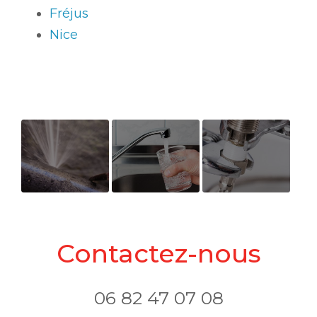
Fréjus
Nice
Ouverture
Recherche de
Entreprise
nouveau
fuites
professionnelle
support de
pour les
Contactez-nous
communication
urgences en
web
plomberie et
chauffage
06 82 47 07 08