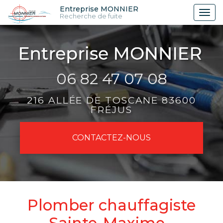
Aller
Entreprise MONNIER
Tog
Recherche de fuite
au
nav
contenu
principal
06 82 47 07 08
216 ALLÉE DE TOSCANE 83600
FRÉJUS
CONTACTEZ-
NOUS
Plomber chauffagiste
Sainte-Maxime -