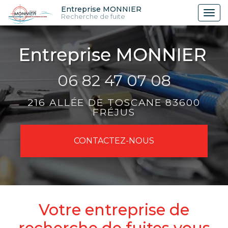
Aller
Entreprise MONNIER
Tog
Recherche de fuite
au
nav
contenu
principal
06 82 47 07 08
216 ALLÉE DE TOSCANE 83600
FRÉJUS
CONTACTEZ-
NOUS
Votre entreprise de
recherche de fuites vous