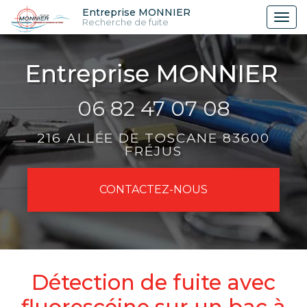
Aller
Entreprise MONNIER
Tog
Recherche de fuite
au
nav
contenu
principal
06 82 47 07 08
216 ALLÉE DE TOSCANE 83600
FRÉJUS
CONTACTEZ-
NOUS
Détection de fuite avec
fluorescéine sur un bac à