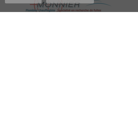
Entreprise de
recherche de fuite à Fréjus
216 allée de Toscane
83600 FRÉJUS
06 82 47 07 08
Contactez votre entreprise
de recherche de fuite à
Fréjus