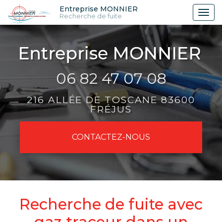
Aller
Entreprise MONNIER
Tog
Recherche de fuite
au
nav
contenu
principal
06 82 47 07 08
216 ALLÉE DE TOSCANE 83600
FRÉJUS
CONTACTEZ-
NOUS
Recherche de fuite avec
gaz traceur dans un