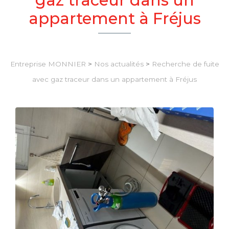
appartement à Fréjus
Entreprise MONNIER
>
Nos actualités
>
Recherche de fuite
avec gaz traceur dans un appartement à Fréjus