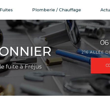
Fuites
Plomberie / Chauffage
Actu
06
216 ALLÉE 
e fuite à Fréjus
C