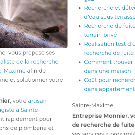
Recherche et détec
d'eau sous terrass
Recherche de fuite
terrain privé
Réalisation test d
nel vous propose ses
recherche de fuite
aliste de la recherche
Comment trouver u
nte-Maxime
afin de
dans une maison
ine et solutionner votre
Coût pour recherch
dans appartement
nier
, votre
artisan
Sainte-Maxime
giste à Sainte-
Entreprise Monnier, v
nt rapidement pour
de recherche de fuite
ions de plomberie et
ses services à proximité