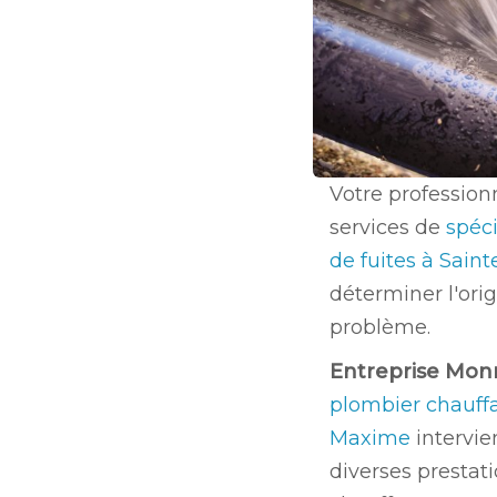
Votre profession
services de
spéci
de fuites à Sai
déterminer l'orig
problème.
Entreprise Mon
plombier chauffa
Maxime
intervie
diverses prestat