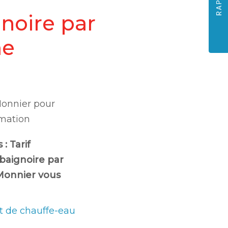
noire par
me
Monnier pour
mation
s :
Tarif
aignoire par
 Monnier vous
 de chauffe-eau