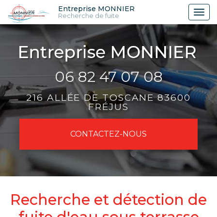
Aller
Entreprise MONNIER
Tog
Recherche de fuite
au
nav
contenu
principal
06 82 47 07 08
216 ALLÉE DE TOSCANE 83600
FRÉJUS
CONTACTEZ-
NOUS
Recherche et détection de
fuite d'eau sous terrasse