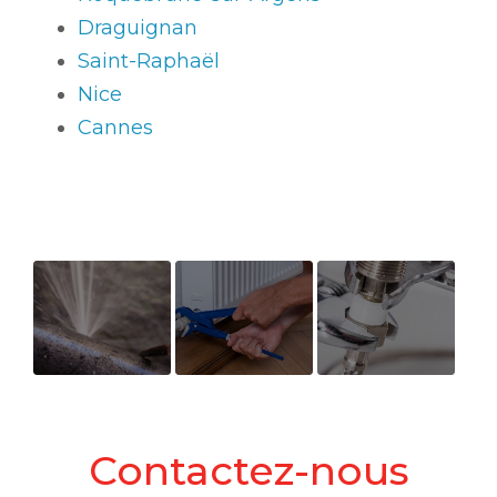
Draguignan
Saint-Raphaël
Nice
Cannes
Ouverture
Chauffage
Entreprise
nouveau
professionnelle
support de
pour les
Contactez-nous
communication
urgences en