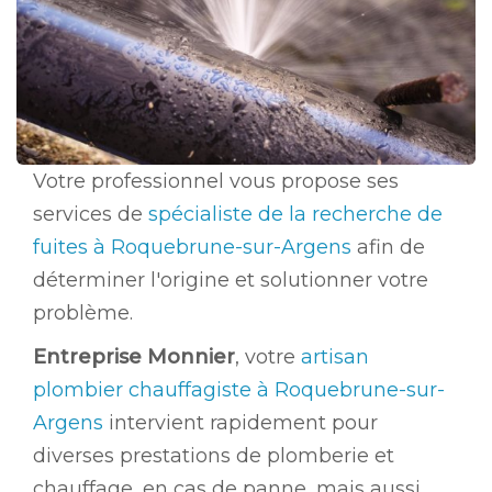
Votre professionnel vous propose ses
services de
spécialiste de la recherche de
fuites à Roquebrune-sur-Argens
afin de
déterminer l'origine et solutionner votre
problème.
Entreprise Monnier
, votre
artisan
plombier chauffagiste à Roquebrune-sur-
Argens
intervient rapidement pour
diverses prestations de plomberie et
chauffage, en cas de panne, mais aussi