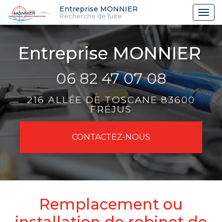
Aller
Entreprise MONNIER
Tog
Recherche de fuite
au
nav
contenu
principal
06 82 47 07 08
216 ALLÉE DE TOSCANE 83600
FRÉJUS
CONTACTEZ-
NOUS
Remplacement ou
installation de robinet de