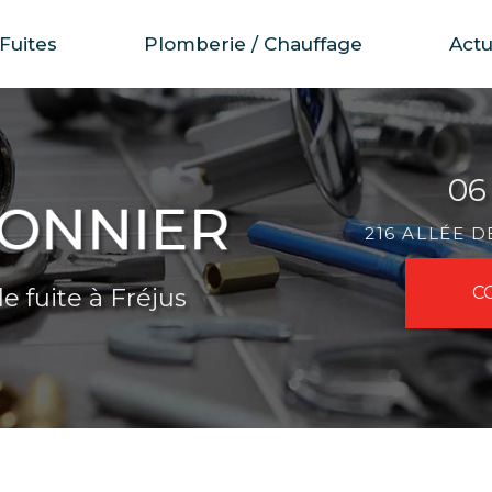
Fuites
Plomberie / Chauffage
Actu
06
216 ALLÉE 
e fuite à Fréjus
C