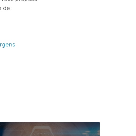
 de :
rgens