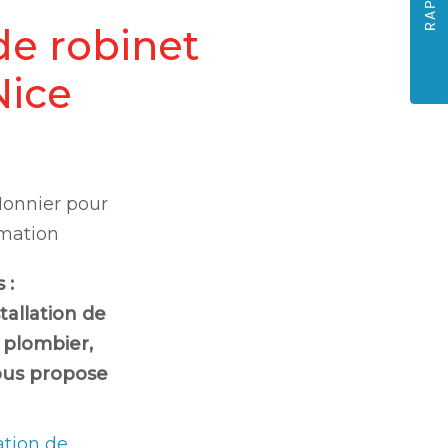
de robinet
Nice
Monnier pour
mation
 :
allation de
r plombier
,
ous propose
ation de