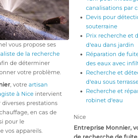
canalisations par
Devis pour détecti
souterraine
Prix recherche et d
nel vous propose ses
d'eau dans jardin
aliste de la recherche
Réparation de fuit
afin de déterminer
des eaux avec infil
tionner votre problème.
Recherche et détec
d'eau sous terrass
nier
, votre
artisan
Recherche et répar
giste à Nice
intervient
robinet d'eau
diverses prestations
chauffage, en cas de
Nice
i pour le
Entreprise Monnier, v
 vos appareils.
de recherche de fuite