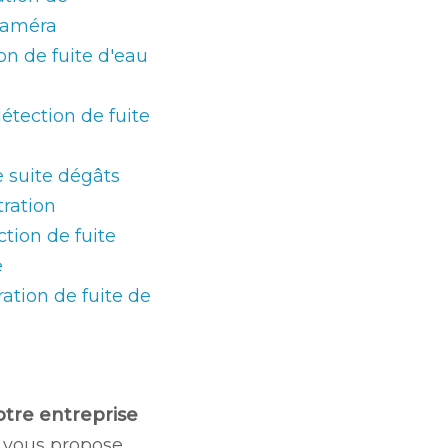
 caméra
on de fuite d'eau
étection de fuite
e suite dégâts
tration
tion de fuite
e
ation de fuite de
otre entreprise
vous propose