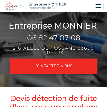
Aller
Entreprise MONNIER
Tog
Recherche de fuite
au
nav
contenu
principal
06 82 47 07 08
216 ALLÉE DE TOSCANE 83600
FRÉJUS
CONTACTEZ-
NOUS
Devis détection de fuite
d'eau sous un carrelage