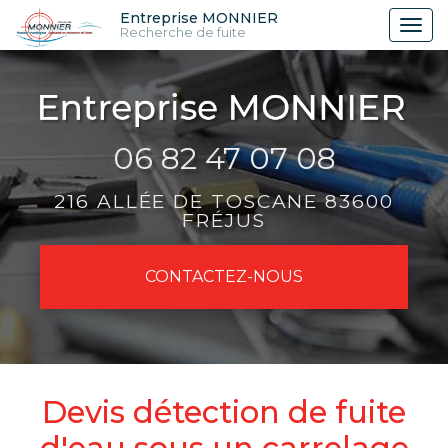
Aller
Entreprise MONNIER
Tog
Recherche de fuite
au
nav
contenu
principal
06 82 47 07 08
216 ALLÉE DE TOSCANE 83600
FRÉJUS
CONTACTEZ-
NOUS
Devis détection de fuite
d'eau sous un carrelage