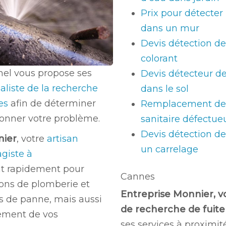
Prix pour détecter
dans un mur
Devis détection de
colorant
nel vous propose ses
Devis détecteur de
aliste de la recherche
dans le sol
nes
afin de déterminer
Remplacement de 
tionner votre problème.
sanitaire défectue
Devis détection de
nier
, votre
artisan
un carrelage
giste à
nt rapidement pour
Cannes
ions de plomberie et
Entreprise Monnier, v
s de panne, mais aussi
de recherche de fuite
ement de vos
ses services à proximité