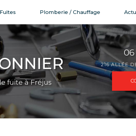
Fuites
Plomberie / Chauffage
Actu
06
216 ALLÉE 
e fuite à Fréjus
C