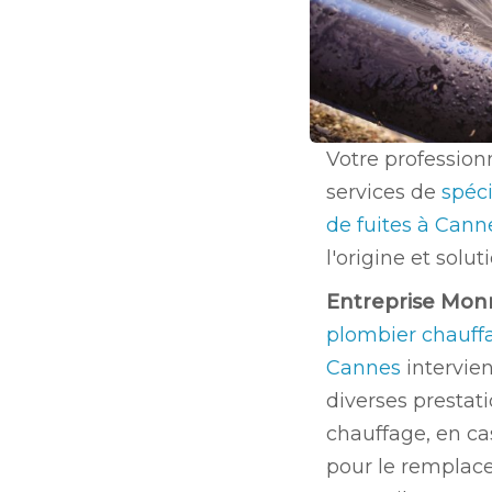
Votre profession
services de
spéci
de fuites à Can
l'origine et solu
Entreprise Mon
plombier chauffa
Cannes
intervie
diverses prestat
chauffage, en ca
pour le remplac