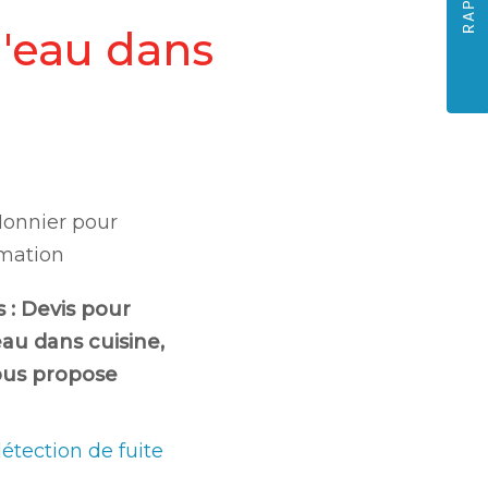
d'eau dans
Monnier pour
mation
s :
Devis pour
eau dans cuisine
,
ous propose
étection de fuite