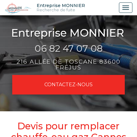
Aller
Entreprise MONNIER
Tog
Recherche de fuite
au
nav
contenu
principal
06 82 47 07 08
216 ALLÉE DE TOSCANE 83600
FRÉJUS
CONTACTEZ-
NOUS
Devis pour remplacer
chauffe-eau gaz Cannes