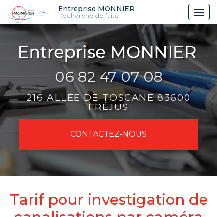
Aller
Entreprise MONNIER
Tog
Recherche de fuite
au
nav
contenu
principal
06 82 47 07 08
216 ALLÉE DE TOSCANE 83600
FRÉJUS
CONTACTEZ-
NOUS
Tarif pour investigation de
canalisations par caméra