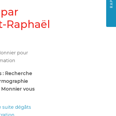
 par
t-Raphaël
Monnier pour
mation
s :
Recherche
ermographie
e Monnier vous
e suite dégâts
tration