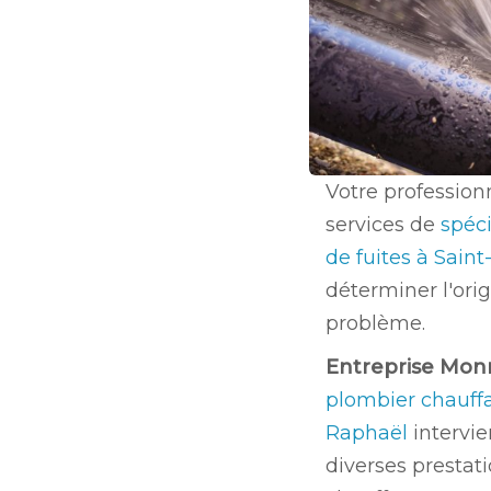
Votre profession
services de
spéci
de fuites à Sain
déterminer l'orig
problème.
Entreprise Mon
plombier chauffa
Raphaël
intervi
diverses prestat