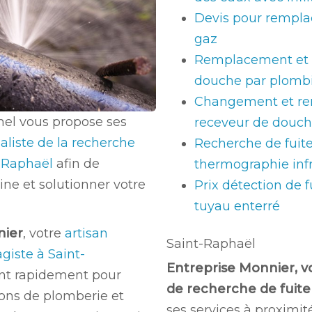
Devis pour rempla
gaz
Remplacement et
douche par plomb
Changement et r
nel vous propose ses
receveur de douch
aliste de la recherche
Recherche de fuite
t-Raphaël
afin de
thermographie inf
ine et solutionner votre
Prix détection de f
tuyau enterré
nier
, votre
artisan
Saint-Raphaël
giste à Saint-
Entreprise Monnier, v
ent rapidement pour
de recherche de fuite
ions de plomberie et
ses services à proximité