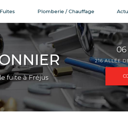
Fuites
Plomberie / Chauffage
Actu
06
216 ALLÉE 
e fuite à Fréjus
C