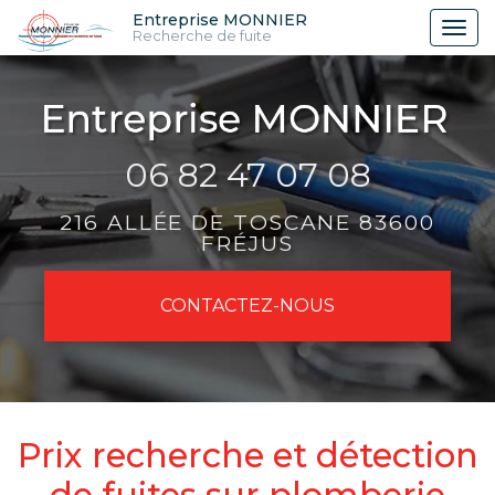
Aller
Entreprise MONNIER
Tog
Recherche de fuite
au
nav
contenu
principal
06 82 47 07 08
216 ALLÉE DE TOSCANE 83600
FRÉJUS
CONTACTEZ-
NOUS
Prix recherche et détection
de fuites sur plomberie