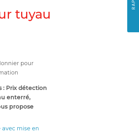
sur tuyau
Monnier pour
mation
s :
Prix détection
au enterré
,
ous propose
e avec mise en