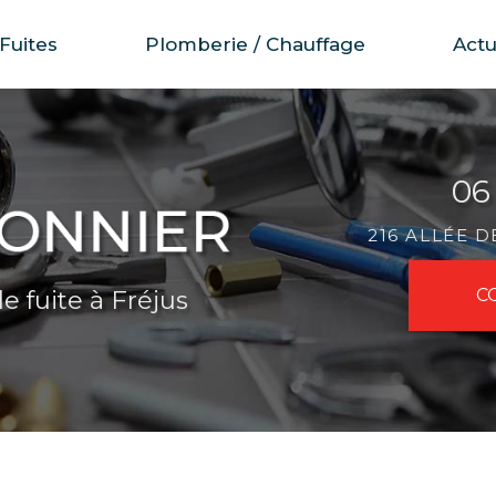
Fuites
Plomberie / Chauffage
Actu
06
216 ALLÉE 
e fuite à Fréjus
C