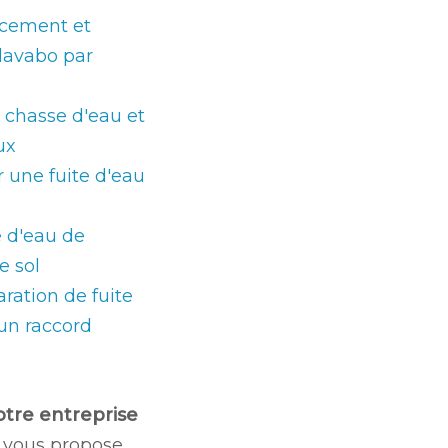
acement et
lavabo par
chasse d'eau et
ux
une fuite d'eau
e d'eau de
e sol
ration de fuite
un raccord
otre entreprise
vous propose