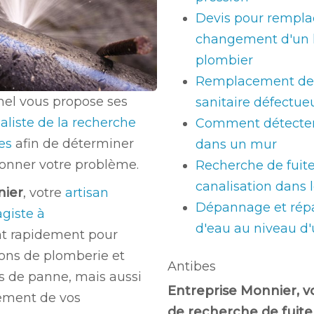
Devis pour rempl
changement d'un 
plombier
Remplacement de 
nel vous propose ses
sanitaire défectue
aliste de la recherche
Comment détecter 
bes
afin de déterminer
dans un mur
tionner votre problème.
Recherche de fuit
canalisation dans l
nier
, votre
artisan
Dépannage et répa
giste à
d'eau au niveau d'
nt rapidement pour
ions de plomberie et
Antibes
s de panne, mais aussi
Entreprise Monnier, v
ement de vos
de recherche de fuite