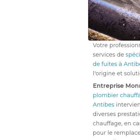
Votre profession
services de
spéci
de fuites à Anti
l'origine et solu
Entreprise Mon
plombier chauffa
Antibes
intervie
diverses prestat
chauffage, en ca
pour le remplac