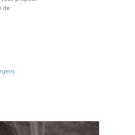
 de :
rgens