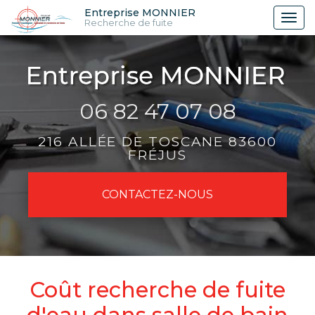
Aller
Entreprise MONNIER
Tog
Recherche de fuite
au
nav
contenu
principal
06 82 47 07 08
216 ALLÉE DE TOSCANE 83600
FRÉJUS
CONTACTEZ-
NOUS
Coût recherche de fuite
d'eau dans salle de bain