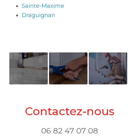
Sainte-Maxime
Draguignan
Pourquoi
Chauffage
Pourquoi
faire une
faire une
recherche de
recherche de
Contactez-nous
fuite ?
fuite non
destructive
06 82 47 07 08