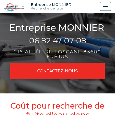
Aller
Entreprise MONNIER
Tog
Recherche de fuite
au
nav
contenu
principal
06 82 47 07 08
216 ALLÉE DE TOSCANE 83600
FRÉJUS
CONTACTEZ-
NOUS
Coût pour recherche de
fuite d'eau dans