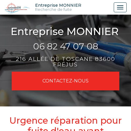
Aller
Entreprise MONNIER
Tog
Recherche de fuite
au
nav
contenu
principal
06 82 47 07 08
216 ALLÉE DE TOSCANE 83600
FRÉJUS
CONTACTEZ-
NOUS
Urgence réparation pour
fuite d'eau avant