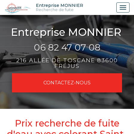
Aller
Entreprise MONNIER
Tog
Recherche de fuite
au
nav
contenu
principal
06 82 47 07 08
216 ALLÉE DE TOSCANE 83600
FRÉJUS
CONTACTEZ-
NOUS
Prix recherche de fuite
d'eau avec colorant Saint-