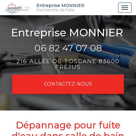
Aller
Entreprise MONNIER
Tog
Recherche de fuite
au
nav
contenu
principal
06 82 47 07 08
216 ALLÉE DE TOSCANE 83600
FRÉJUS
CONTACTEZ-
NOUS
Dépannage pour fuite
d'eau dans salle de bain