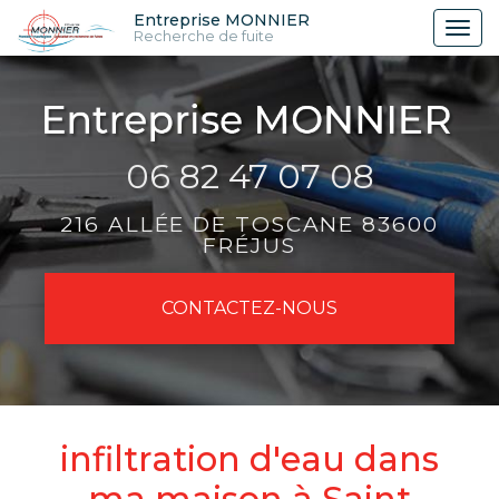
Aller
Entreprise MONNIER
Tog
Recherche de fuite
au
nav
contenu
principal
06 82 47 07 08
216 ALLÉE DE TOSCANE 83600
FRÉJUS
CONTACTEZ-
NOUS
infiltration d'eau dans
ma maison à Saint