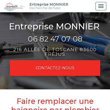
Aller
Entreprise MONNIER
Tog
Recherche de fuite
au
nav
contenu
principal
06 82 47 07 08
216 ALLÉE DE TOSCANE 83600
FRÉJUS
CONTACTEZ-
NOUS
Faire remplacer une
baignoire par plombier