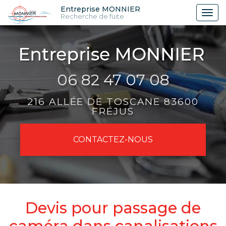
Aller
Entreprise MONNIER
Tog
Recherche de fuite
au
nav
contenu
principal
06 82 47 07 08
216 ALLÉE DE TOSCANE 83600
FRÉJUS
CONTACTEZ-
NOUS
Devis pour passage de
caméra dans canalisations