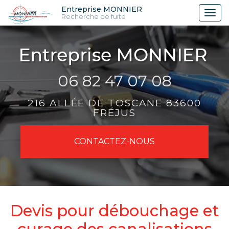
Aller
Entreprise MONNIER
Tog
Recherche de fuite
au
nav
contenu
principal
06 82 47 07 08
216 ALLÉE DE TOSCANE 83600
FRÉJUS
CONTACTEZ-
NOUS
Devis pour débouchage et
curage des canalisations